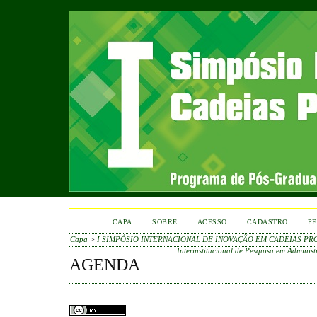
CAPA
SOBRE
ACESSO
CADASTRO
PE
Capa
>
I SIMPÓSIO INTERNACIONAL DE INOVAÇÃO EM CADEIAS PR
Interinstitucional de Pesquisa em Adminis
AGENDA