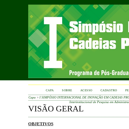
CAPA
SOBRE
ACESSO
CADASTRO
PE
Capa
>
I SIMPÓSIO INTERNACIONAL DE INOVAÇÃO EM CADEIAS PR
Interinstitucional de Pesquisa em Administr
VISÃO GERAL
OBJETIVOS