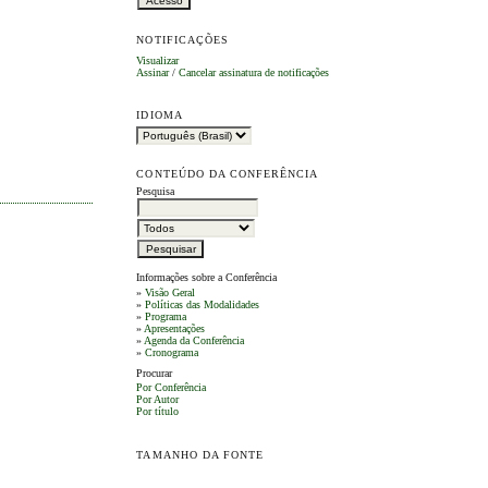
NOTIFICAÇÕES
Visualizar
Assinar
/
Cancelar assinatura de notificações
IDIOMA
CONTEÚDO DA CONFERÊNCIA
Pesquisa
Informações sobre a Conferência
»
Visão Geral
»
Políticas das Modalidades
»
Programa
»
Apresentações
»
Agenda da Conferência
»
Cronograma
Procurar
Por Conferência
Por Autor
Por título
TAMANHO DA FONTE