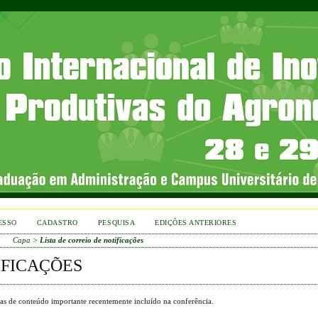
ESSO
CADASTRO
PESQUISA
EDIÇÕES ANTERIORES
Capa
>
Lista de correio de notificações
IFICAÇÕES
eas de conteúdo importante recentemente incluído na conferência.