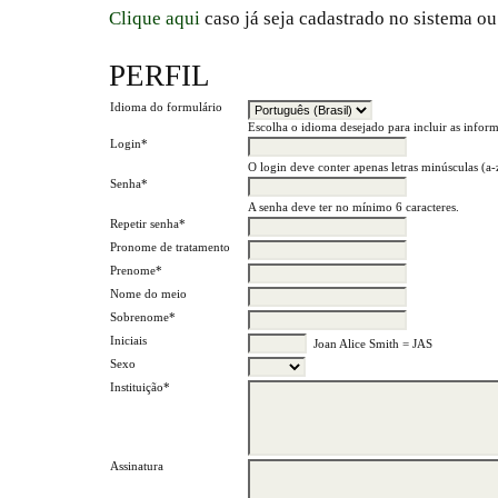
Clique aqui
caso já seja cadastrado no sistema ou
PERFIL
Idioma do formulário
Escolha o idioma desejado para incluir as infor
Login*
O login deve conter apenas letras minúsculas (a-z
Senha*
A senha deve ter no mínimo 6 caracteres.
Repetir senha*
Pronome de tratamento
Prenome*
Nome do meio
Sobrenome*
Iniciais
Joan Alice Smith = JAS
Sexo
Instituição*
Assinatura