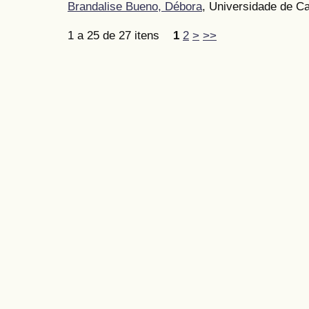
Brandalise Bueno, Débora
, Universidade de Ca
1 a 25 de 27 itens
1
2
>
>>