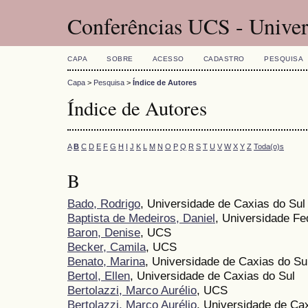
Conferências UCS - Univer
CAPA
SOBRE
ACESSO
CADASTRO
PESQUISA
Capa
>
Pesquisa
>
Índice de Autores
Índice de Autores
A
B
C
D
E
F
G
H
I
J
K
L
M
N
O
P
Q
R
S
T
U
V
W
X
Y
Z
Toda(o)s
B
Bado, Rodrigo
, Universidade de Caxias do Su
Baptista de Medeiros, Daniel
, Universidade Fe
Baron, Denise
, UCS
Becker, Camila
, UCS
Benato, Marina
, Universidade de Caxias do Su
Bertol, Ellen
, Universidade de Caxias do Sul
Bertolazzi, Marco Aurélio
, UCS
Bertolazzi, Marco Aurélio
, Universidade de Cax