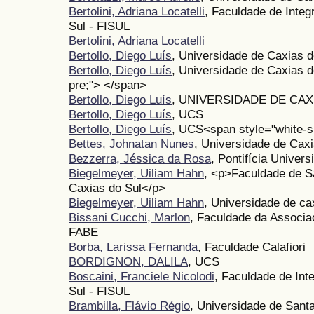
Bertolini, Adriana Locatelli
, Faculdade de Inte
Sul - FISUL
Bertolini, Adriana Locatelli
Bertollo, Diego Luís
, Universidade de Caxias d
Bertollo, Diego Luís
, Universidade de Caxias 
pre;"> </span>
Bertollo, Diego Luís
, UNIVERSIDADE DE CAXI
Bertollo, Diego Luís
, UCS
Bertollo, Diego Luís
, UCS<span style="white-s
Bettes, Johnatan Nunes
, Universidade de Caxi
Bezzerra, Jéssica da Rosa
, Pontifícia Univer
Biegelmeyer, Uiliam Hahn
, <p>Faculdade de 
Caxias do Sul</p>
Biegelmeyer, Uiliam Hahn
, Universidade de cax
Bissani Cucchi, Marlon
, Faculdade da Associa
FABE
Borba, Larissa Fernanda
, Faculdade Calafiori
BORDIGNON, DALILA
, UCS
Boscaini, Franciele Nicolodi
, Faculdade de Int
Sul - FISUL
Brambilla, Flávio Régio
, Universidade de Sant