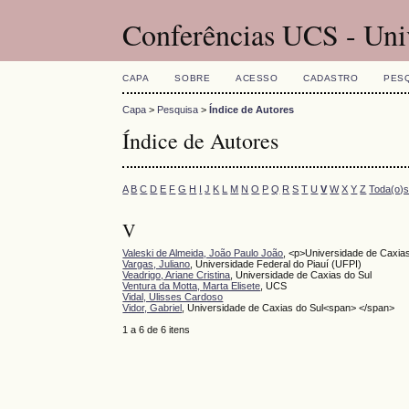
Conferências UCS - Uni
CAPA
SOBRE
ACESSO
CADASTRO
PES
Capa
>
Pesquisa
>
Índice de Autores
Índice de Autores
A
B
C
D
E
F
G
H
I
J
K
L
M
N
O
P
Q
R
S
T
U
V
W
X
Y
Z
Toda(o)
V
Valeski de Almeida, João Paulo João
, <p>Universidade de Caxia
Vargas, Juliano
, Universidade Federal do Piauí (UFPI)
Veadrigo, Ariane Cristina
, Universidade de Caxias do Sul
Ventura da Motta, Marta Elisete
, UCS
Vidal, Ulisses Cardoso
Vidor, Gabriel
, Universidade de Caxias do Sul<span> </span>
1 a 6 de 6 itens