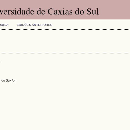
versidade de Caxias do Sul
QUISA
EDIÇÕES ANTERIORES
s
s do Sul</p>