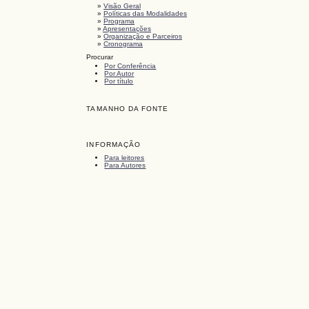
»
Visão Geral
»
Políticas das Modalidades
»
Programa
»
Apresentações
»
Organização e Parceiros
»
Cronograma
Procurar
Por Conferência
Por Autor
Por título
TAMANHO DA FONTE
INFORMAÇÃO
Para leitores
Para Autores