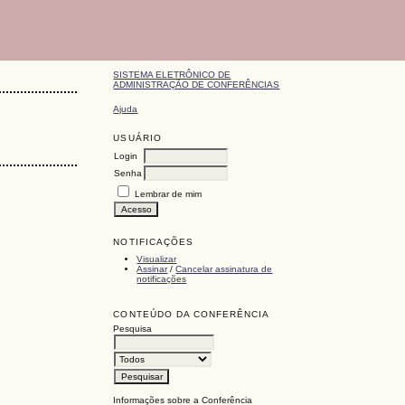
SISTEMA ELETRÔNICO DE
ADMINISTRAÇÃO DE CONFERÊNCIAS
Ajuda
USUÁRIO
Login
Senha
Lembrar de mim
NOTIFICAÇÕES
Visualizar
Assinar
/
Cancelar assinatura de
notificações
CONTEÚDO DA CONFERÊNCIA
Pesquisa
Informações sobre a Conferência