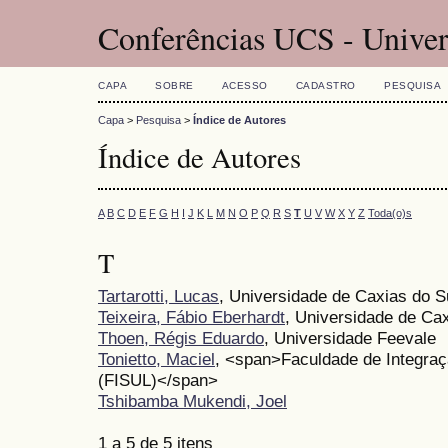
Conferências UCS - Univer
CAPA
SOBRE
ACESSO
CADASTRO
PESQUISA
Capa
>
Pesquisa
>
Índice de Autores
Índice de Autores
A
B
C
D
E
F
G
H
I
J
K
L
M
N
O
P
Q
R
S
T
U
V
W
X
Y
Z
Toda(o)s
T
Tartarotti, Lucas
, Universidade de Caxias do S
Teixeira, Fábio Eberhardt
, Universidade de Cax
Thoen, Régis Eduardo
, Universidade Feevale
Tonietto, Maciel
, <span>Faculdade de Integraç
(FISUL)</span>
Tshibamba Mukendi, Joel
1 a 5 de 5 itens