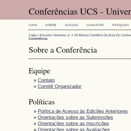
Conferências UCS - Univer
CAPA
SOBRE
ACESSO
CADASTRO
PESQUISA
Capa
>
Encontro Semintur Jr.
>
VII Mostra Científica Da Área Do Conh
Conferência
Sobre a Conferência
Equipe
»
Contato
»
Comitê Organizador
Políticas
»
Política de Acesso às Edições Anteriores
»
Orientações sobre as Submissões
»
Orientações sobre as Inscrições
»
Orientações sobre as Avaliações