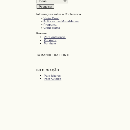
Informações sobre a Conferência
»
Visão Geral
»
Políticas das Modalidades
»
Programa
»
Cronograma
Procurar
Por Conferência
Por Autor
Por título
TAMANHO DA FONTE
INFORMAÇÃO
Para leitores
Para Autores