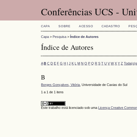
Conferências UCS - Uni
CAPA
SOBRE
ACESSO
CADASTRO
PES
Capa
>
Pesquisa
>
Índice de Autores
Índice de Autores
A
B
C
D
E
F
G
H
I
J
K
L
M
N
O
P
Q
R
S
T
U
V
W
X
Y
Z
Toda(o)
B
Borges Gonçalves, Vitória
, Universidade de Caxias do Sul
1 a 1 de 1 itens
Este trabalho está licenciado sob uma
Licença Creative Commons