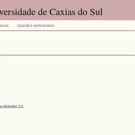
versidade de Caxias do Sul
QUISA
EDIÇÕES ANTERIORES
s
 Attribution 3.0
.