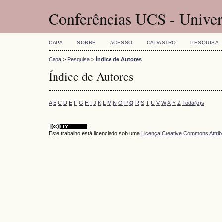
Conferências UCS - Univer
CAPA
SOBRE
ACESSO
CADASTRO
PESQUISA
Capa
>
Pesquisa
>
Índice de Autores
Índice de Autores
A
B
C
D
E
F
G
H
I
J
K
L
M
N
O
P
Q
R
S
T
U
V
W
X
Y
Z
Toda(o)s
Este trabalho está licenciado sob uma
Licença Creative Commons Attrib