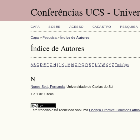
Conferências UCS - Univer
CAPA
SOBRE
ACESSO
CADASTRO
PESQUISA
Capa
>
Pesquisa
>
Índice de Autores
Índice de Autores
A
B
C
D
E
F
G
H
I
J
K
L
M
N
O
P
Q
R
S
T
U
V
W
X
Y
Z
Toda(o)s
N
Nunes Setti, Fernanda
, Universidade de Caxias do Sul
1 a 1 de 1 itens
Este trabalho está licenciado sob uma
Licença Creative Commons Attrib