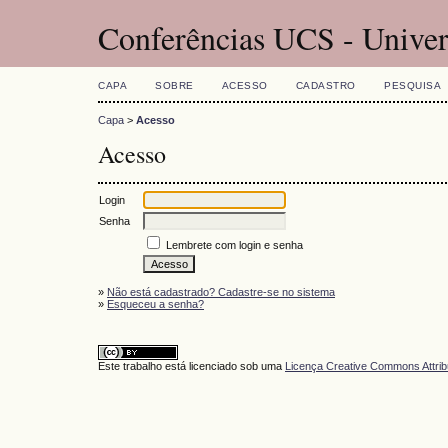
Conferências UCS - Univer
CAPA
SOBRE
ACESSO
CADASTRO
PESQUISA
Capa
>
Acesso
Acesso
Login
Senha
Lembrete com login e senha
»
Não está cadastrado? Cadastre-se no sistema
»
Esqueceu a senha?
Este trabalho está licenciado sob uma
Licença Creative Commons Attrib