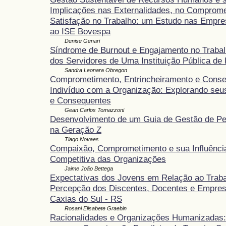
Implicações nas Externalidades, no Comprome
Satisfação no Trabalho: um Estudo nas Empre
ao ISE Bovespa
Denise Genari
Síndrome de Burnout e Engajamento no Traba
dos Servidores de Uma Instituição Pública de
Sandra Leonara Obregon
Comprometimento, Entrincheiramento e Conse
Indivíduo com a Organização: Explorando seu
e Consequentes
Gean Carlos Tomazzoni
Desenvolvimento de um Guia de Gestão de P
na Geração Z
Tiago Novaes
Compaixão, Comprometimento e sua Influênci
Competitiva das Organizações
Jaime João Bettega
Expectativas dos Jovens em Relação ao Traba
Percepção dos Discentes, Docentes e Empres
Caxias do Sul - RS
Rosani Elisabete Graebin
Racionalidades e Organizações Humanizadas: