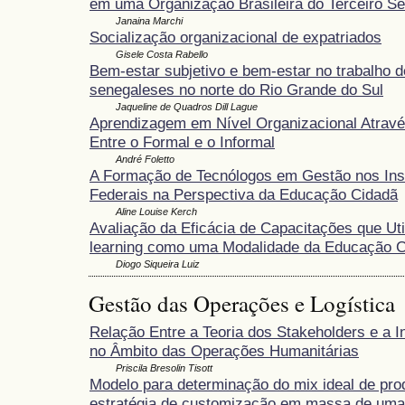
em uma Organização Brasileira do Terceiro Se
Janaina Marchi
Socialização organizacional de expatriados
Gisele Costa Rabello
Bem-estar subjetivo e bem-estar no trabalho d
senegaleses no norte do Rio Grande do Sul
Jaqueline de Quadros Dill Lague
Aprendizagem em Nível Organizacional Atravé
Entre o Formal e o Informal
André Foletto
A Formação de Tecnólogos em Gestão nos Inst
Federais na Perspectiva da Educação Cidadã
Aline Louise Kerch
Avaliação da Eficácia de Capacitações que Uti
learning como uma Modalidade da Educação C
Diogo Siqueira Luiz
Gestão das Operações e Logística
Relação Entre a Teoria dos Stakeholders e a I
no Âmbito das Operações Humanitárias
Priscila Bresolin Tisott
Modelo para determinação do mix ideal de pr
estratégia de customização em massa de um