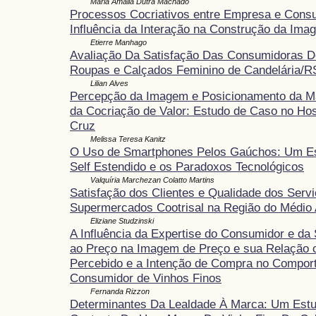
Maria Amália Dutra Machado
Processos Cocriativos entre Empresa e Cons
Influência da Interação na Construção da Im
Etierre Manhago
Avaliação Da Satisfação Das Consumidoras D
Roupas e Calçados Feminino de Candelária/R
Lilian Alves
Percepção da Imagem e Posicionamento da M
da Cocriação de Valor: Estudo de Caso no Hos
Cruz
Melissa Teresa Kanitz
O Uso de Smartphones Pelos Gaúchos: Um Es
Self Estendido e os Paradoxos Tecnológicos
Valquíria Marchezan Colatto Martins
Satisfação dos Clientes e Qualidade dos Serv
Supermercados Cootrisal na Região do Médio 
Eliziane Studzinski
A Influência da Expertise do Consumidor e da 
ao Preço na Imagem de Preço e sua Relação 
Percebido e a Intenção de Compra no Compor
Consumidor de Vinhos Finos
Fernanda Rizzon
Determinantes Da Lealdade À Marca: Um Est