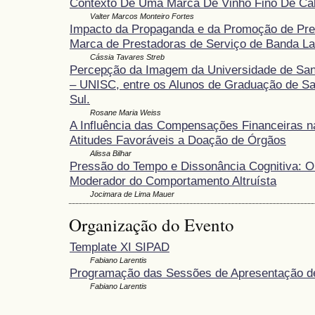
Contexto De Uma Marca De Vinho Fino De Ca
Valter Marcos Monteiro Fortes
Impacto da Propaganda e da Promoção de Pre
Marca de Prestadoras de Serviço de Banda La
Cássia Tavares Streb
Percepção da Imagem da Universidade de San
– UNISC, entre os Alunos de Graduação de Sa
Sul.
Rosane Maria Weiss
A Influência das Compensações Financeiras 
Atitudes Favoráveis a Doação de Órgãos
Alissa Bilhar
Pressão do Tempo e Dissonância Cognitiva: O 
Moderador do Comportamento Altruísta
Jocimara de Lima Mauer
Organização do Evento
Template XI SIPAD
Fabiano Larentis
Programação das Sessões de Apresentação d
Fabiano Larentis