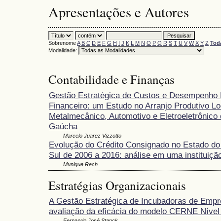
Apresentações e Autores
Sobrenome
A
B
C
D
E
F
G
H
I
J
K
L
M
N
O
P
Q
R
S
T
U
V
W
X
Y
Z
Tod
Modalidade:
Contabilidade e Finanças
Gestão Estratégica de Custos e Desempenho
Financeiro: um Estudo no Arranjo Produtivo Lo
Metalmecânico, Automotivo e Eletroeletrônico 
Gaúcha
Marcelo Juarez Vizzotto
Evolução do Crédito Consignado no Estado do
Sul de 2006 a 2016: análise em uma instituição
Munique Rech
Estratégias Organizacionais
A Gestão Estratégica de Incubadoras de Empr
avaliação da eficácia do modelo CERNE Nível 
Fernando José Stanck