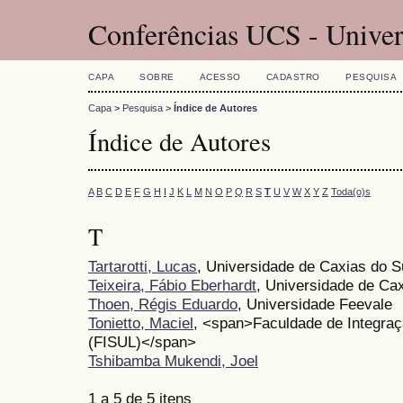
Conferências UCS - Univer
CAPA
SOBRE
ACESSO
CADASTRO
PESQUISA
Capa
>
Pesquisa
>
Índice de Autores
Índice de Autores
A
B
C
D
E
F
G
H
I
J
K
L
M
N
O
P
Q
R
S
T
U
V
W
X
Y
Z
Toda(o)s
T
Tartarotti, Lucas
, Universidade de Caxias do S
Teixeira, Fábio Eberhardt
, Universidade de Cax
Thoen, Régis Eduardo
, Universidade Feevale
Tonietto, Maciel
, <span>Faculdade de Integraç
(FISUL)</span>
Tshibamba Mukendi, Joel
1 a 5 de 5 itens