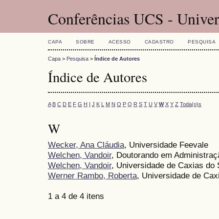
Conferências UCS - Univer
CAPA
SOBRE
ACESSO
CADASTRO
PESQUISA
Capa
>
Pesquisa
>
Índice de Autores
Índice de Autores
A
B
C
D
E
F
G
H
I
J
K
L
M
N
O
P
Q
R
S
T
U
V
W
X
Y
Z
Toda(o)s
W
Wecker, Ana Cláudia
, Universidade Feevale
Welchen, Vandoir
, Doutorando em Administraç
Welchen, Vandoir
, Universidade de Caxias do 
Werner Rambo, Roberta
, Universidade de Cax
1 a 4 de 4 itens