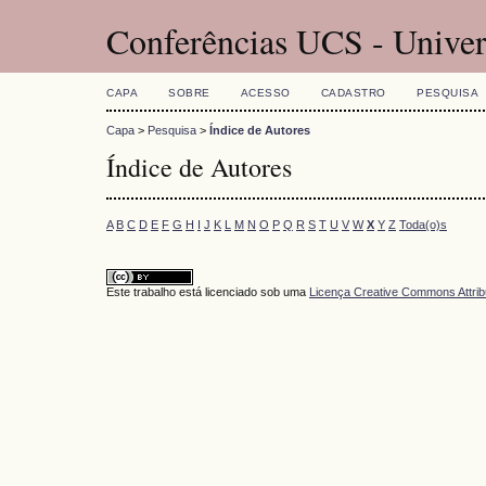
Conferências UCS - Univer
CAPA
SOBRE
ACESSO
CADASTRO
PESQUISA
Capa
>
Pesquisa
>
Índice de Autores
Índice de Autores
A
B
C
D
E
F
G
H
I
J
K
L
M
N
O
P
Q
R
S
T
U
V
W
X
Y
Z
Toda(o)s
Este trabalho está licenciado sob uma
Licença Creative Commons Attrib