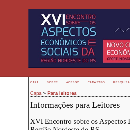
CAPA
SOBRE
ACESSO
CADASTRO
PESQUISA
Capa
>
Para leitores
Informações para Leitores
XVI Encontro sobre os Aspectos 
Região Nordeste do RS