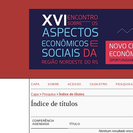
CAPA
SOBRE
ACESSO
CADASTRO
PESQUISA
Capa
>
Pesquisa
>
Índice de títulos
Índice de títulos
CONFERÊNCIA
AGENDADA
TÍTULO
Nenhum resultado enco