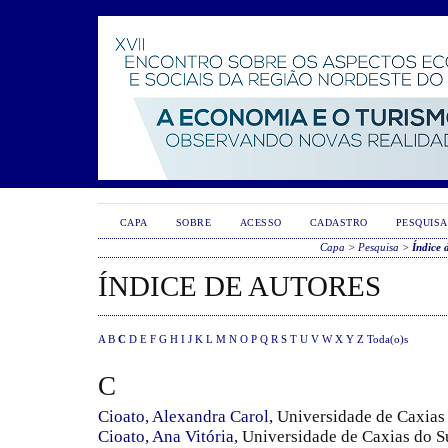
CAPA
SOBRE
ACESSO
CADASTRO
PESQUISA
Capa
>
Pesquisa
>
Índice 
ÍNDICE DE AUTORES
A
B
C
D
E
F
G
H
I
J
K
L
M
N
O
P
Q
R
S
T
U
V
W
X
Y
Z
Toda(o)s
C
Cioato, Alexandra Carol
, Universidade de Caxias
Cioato, Ana Vitória
, Universidade de Caxias do S