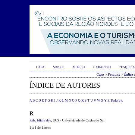
CAPA
SOBRE
ACESSO
CADASTRO
PESQUISA
Capa
>
Pesquisa
>
Índice 
ÍNDICE DE AUTORES
A
B
C
D
E
F
G
H
I
J
K
L
M
N
O
P
Q
R
S
T
U
V
W
X
Y
Z
Toda(o)s
R
Reis, Idiara dos
, UCS - Universidade de Caxias do Sul
1 a 1 de 1 itens