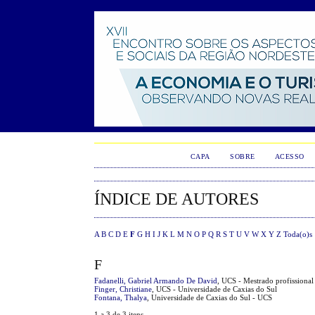
CAPA
SOBRE
ACESSO
ÍNDICE DE AUTORES
A
B
C
D
E
F
G
H
I
J
K
L
M
N
O
P
Q
R
S
T
U
V
W
X
Y
Z
Toda(o)s
F
Fadanelli, Gabriel Armando De David
, UCS - Mestrado profissional
Finger, Christiane
, UCS - Universidade de Caxias do Sul
Fontana, Thalya
, Universidade de Caxias do Sul - UCS
1 a 3 de 3 itens