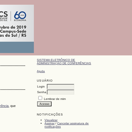
SISTEMA ELETRÔNICO DE
ADMINISTRAÇÃO DE CONFERÊNCIAS
Ajuda
USUÁRIO
Login
Senha
Lembrar de mim
rência
, que
NOTIFICAÇÕES
Visualizar
Assinar
/
Cancelar assinatura de
notificações