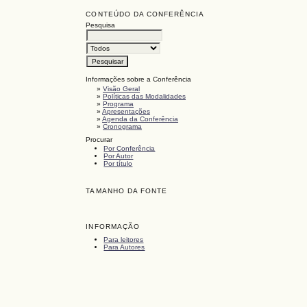
CONTEÚDO DA CONFERÊNCIA
Pesquisa
Informações sobre a Conferência
»
Visão Geral
»
Políticas das Modalidades
»
Programa
»
Apresentações
»
Agenda da Conferência
»
Cronograma
Procurar
Por Conferência
Por Autor
Por título
TAMANHO DA FONTE
INFORMAÇÃO
Para leitores
Para Autores