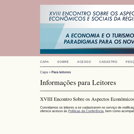
CAPA
SOBRE
ACESSO
CADASTRO
PES
Capa
>
Para leitores
Informações para Leitores
XVIII Encontro Sobre os Aspectos Econômicos 
Convidamos os leitores a se cadastrarem no serviço de notific
oferece acesso às
Políticas da Conferência
, bem como acompan