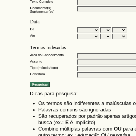
Texto Completo
Documento(s)
Suplementar(es)
Data
De
Até
Termos indexados
Área do Conhecimento
Assunto
Tipo (método/foco)
Cobertura
Dicas para pesquisa:
Os termos são indiferentes a maiúsculas 
Palavras comuns são ignoradas
São recuperados por padrão apenas artig
busca (ex.:
E
é implícito)
Combine múltiplas palavras com
OU
para e
outro termo; ex.:
educação OU pesquisa