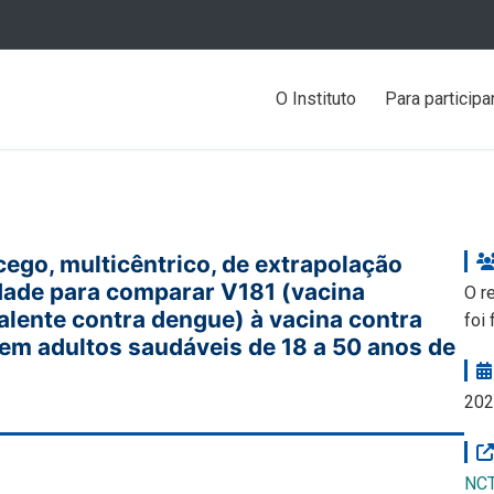
O Instituto
Para participa
ego, multicêntrico, de extrapolação
dade para comparar V181 (vacina
O r
lente contra dengue) à vacina contra
foi 
a clínica?
em adultos saudáveis de 18 a 50 anos de
sa clínica
cas com recrutamento aberto
202
icas em andamento
e Ultrapurificada
NC
luídas