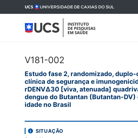
Pular
para
o
conteúdo
V181-002
O Instituto
Estudo fase 2, randomizado, duplo-c
clínica de segurança e imunogenici
Apresentação
Para participantes
rDENVΔ30 [viva, atenuada] quadriva
Equipe
O que é pesquis
Pesquisas clínicas
dengue do Butantan (Butantan-DV) 
idade no Brasil
Qualidade
Fases da pesqui
Pesquisas clíni
Serviços
Publicações
Como participar
Pesquisas clín
Água Purificada 
Contato
SITUAÇÃO
Pesquisas conc
REDCap