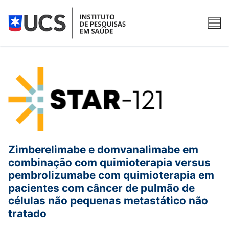
Pular
para
o
conteúdo
O Instituto
Apresentação
Para participantes
Equipe
O que é pesquisa clínica?
Pesquisas clínicas
Zimberelimabe e domvanalimabe em
Qualidade
Fases da pesquisa clínica
Pesquisas clínicas com recrutamento aberto
Serviços
combinação com quimioterapia versus
pembrolizumabe com quimioterapia em
Publicações
Como participar
Pesquisas clínicas em andamento
Água Purificada e Ultrapurificada
Contato
pacientes com câncer de pulmão de
células não pequenas metastático não
Pesquisas concluídas
REDCap
tratado