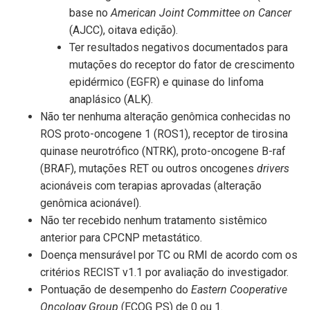
base no
American Joint Committee on Cancer
(AJCC), oitava edição).
Ter resultados negativos documentados para
mutações do receptor do fator de crescimento
epidérmico (EGFR) e quinase do linfoma
anaplásico (ALK).
Não ter nenhuma alteração genômica conhecidas no
ROS proto-oncogene 1 (ROS1), receptor de tirosina
quinase neurotrófico (NTRK), proto-oncogene B-raf
(BRAF), mutações RET ou outros oncogenes
drivers
acionáveis com terapias aprovadas (alteração
genômica acionável).
Não ter recebido nenhum tratamento sistêmico
anterior para CPCNP metastático.
Doença mensurável por TC ou RMI de acordo com os
critérios RECIST v1.1 por avaliação do investigador.
Pontuação de desempenho do
Eastern Cooperative
Oncology Group
(ECOG PS) de 0 ou 1.