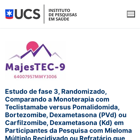
Pular
para
o
conteúdo
O Instituto
Apresentação
Para participantes
Equipe
O que é pesquisa clínica?
Pesquisas clínicas
Estudo de fase 3, Randomizado,
Qualidade
Fases da pesquisa clínica
Pesquisas clínicas com recrutamento aberto
Serviços
Comparando a Monoterapia com
Teclistamabe versus Pomalidomida,
Publicações
Como participar
Pesquisas clínicas em andamento
Água Purificada e Ultrapurificada
Contato
Bortezomibe, Dexametasona (PVd) ou
Carfilzomibe, Dexametasona (Kd) em
Pesquisas concluídas
REDCap
Participantes da Pesquisa com Mieloma
Múltiplo Recidivado ou Refratário que