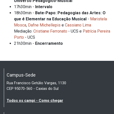
Universo Pedagógico-Musical
17h30min -
Intervalo
18h30min -
Bate-Papo: Pedagogias das Artes: O
que é Elementar na Educação Musical
-
Maristela
Mosca
,
Dafne Michellepis
e
Cassiano Lima
Mediação:
Cristiane Ferronato
- UCS e
Patrícia Pereira
Porto
- UCS
21h30min -
Encerramento
Campus-Sede
Rua Francisco Getúlio Vargas, 1130
CEP 95070-560 - Caxias do Sul
Todos os campi - Como chegar