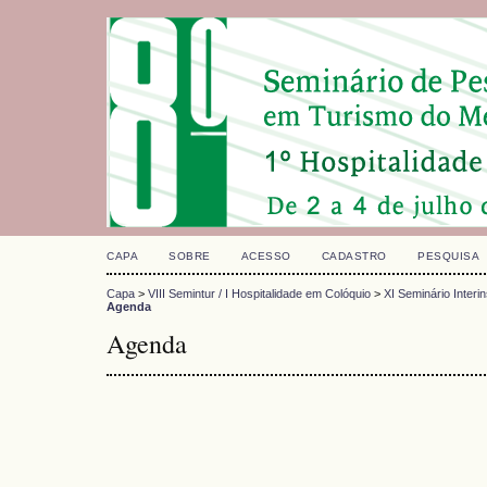
CAPA
SOBRE
ACESSO
CADASTRO
PESQUISA
Capa
>
VIII Semintur / I Hospitalidade em Colóquio
>
XI Seminário Interi
Agenda
Agenda