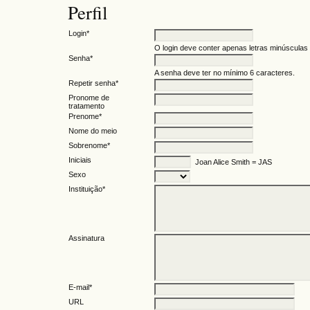
Perfil
Login*
O login deve conter apenas letras minúsculas (
Senha*
A senha deve ter no mínimo 6 caracteres.
Repetir senha*
Pronome de
tratamento
Prenome*
Nome do meio
Sobrenome*
Iniciais
Joan Alice Smith = JAS
Sexo
Instituição*
Assinatura
E-mail*
URL