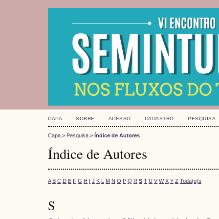
CAPA
SOBRE
ACESSO
CADASTRO
PESQUISA
Capa
>
Pesquisa
>
Índice de Autores
Índice de Autores
A
B
C
D
E
F
G
H
I
J
K
L
M
N
O
P
Q
R
S
T
U
V
W
X
Y
Z
Toda(o)s
S