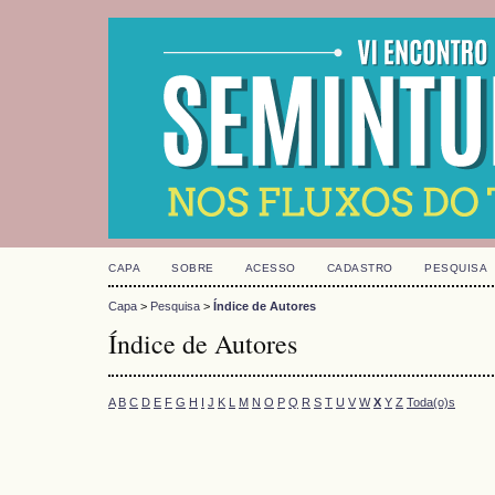
CAPA
SOBRE
ACESSO
CADASTRO
PESQUISA
Capa
>
Pesquisa
>
Índice de Autores
Índice de Autores
A
B
C
D
E
F
G
H
I
J
K
L
M
N
O
P
Q
R
S
T
U
V
W
X
Y
Z
Toda(o)s