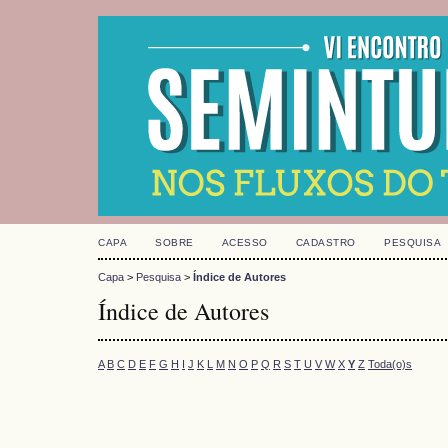
CAPA
SOBRE
ACESSO
CADASTRO
PESQUISA
Capa
>
Pesquisa
>
Índice de Autores
Índice de Autores
A
B
C
D
E
F
G
H
I
J
K
L
M
N
O
P
Q
R
S
T
U
V
W
X
Y
Z
Toda(o)s