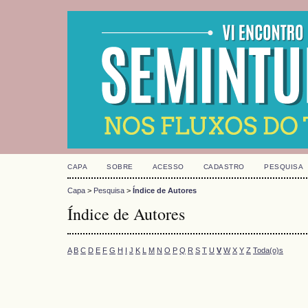
CAPA
SOBRE
ACESSO
CADASTRO
PESQUISA
Capa
>
Pesquisa
>
Índice de Autores
Índice de Autores
A
B
C
D
E
F
G
H
I
J
K
L
M
N
O
P
Q
R
S
T
U
V
W
X
Y
Z
Toda(o)s