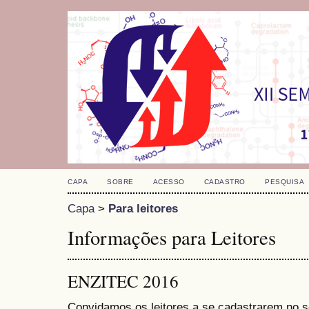
CAPA
SOBRE
ACESSO
CADASTRO
PESQUISA
Capa
>
Para leitores
Informações para Leitores
ENZITEC 2016
Convidamos os leitores a se cadastrarem no se