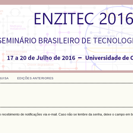
QUISA
EDIÇÕES ANTERIORES
 o recebimento de notificações via e-mail. Caso não se lembre da senha, deixe o campo em 