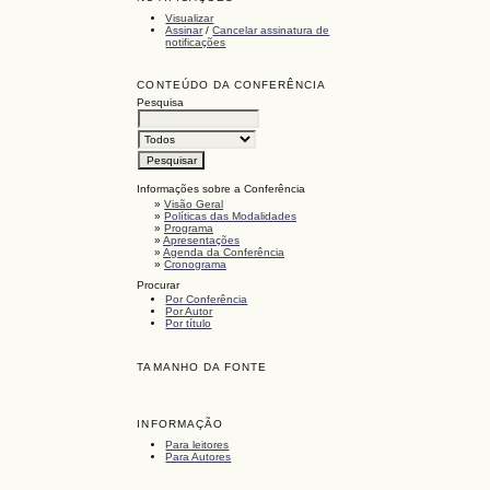
Visualizar
Assinar
/
Cancelar assinatura de
notificações
CONTEÚDO DA CONFERÊNCIA
Pesquisa
Informações sobre a Conferência
»
Visão Geral
»
Políticas das Modalidades
»
Programa
»
Apresentações
»
Agenda da Conferência
»
Cronograma
Procurar
Por Conferência
Por Autor
Por título
TAMANHO DA FONTE
INFORMAÇÃO
Para leitores
Para Autores