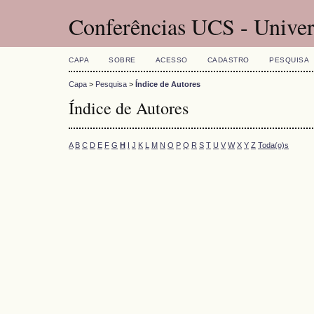
Conferências UCS - Univer
CAPA
SOBRE
ACESSO
CADASTRO
PESQUISA
Capa
>
Pesquisa
>
Índice de Autores
Índice de Autores
A
B
C
D
E
F
G
H
I
J
K
L
M
N
O
P
Q
R
S
T
U
V
W
X
Y
Z
Toda(o)s