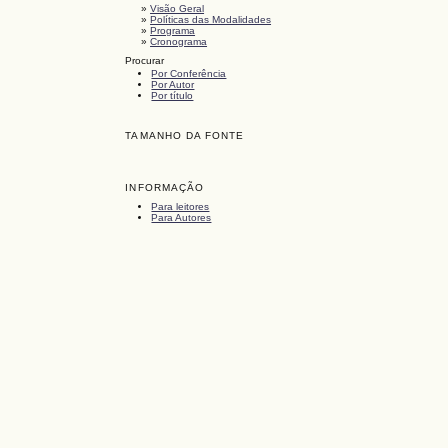
»
Visão Geral
»
Políticas das Modalidades
»
Programa
»
Cronograma
Procurar
Por Conferência
Por Autor
Por título
TAMANHO DA FONTE
INFORMAÇÃO
Para leitores
Para Autores