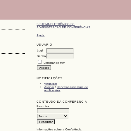
SISTEMA ELETRÔNICO DE
ADMINISTRAÇÃO DE CONFERÊNCIAS
Ajuda
USUÁRIO
Login
Senha
Lembrar de mim
NOTIFICAÇÕES
Visualizar
Assinar
/
Cancelar assinatura de
notificações
CONTEÚDO DA CONFERÊNCIA
Pesquisa
Informações sobre a Conferência