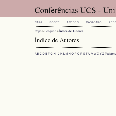
Conferências UCS - Uni
CAPA
SOBRE
ACESSO
CADASTRO
PES
Capa
>
Pesquisa
>
Índice de Autores
Índice de Autores
A
B
C
D
E
F
G
H
I
J
K
L
M
N
O
P
Q
R
S
T
U
V
W
X
Y
Z
Toda(o)