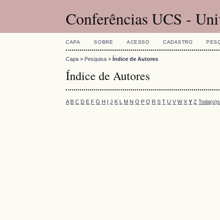
Conferências UCS - Uni
CAPA
SOBRE
ACESSO
CADASTRO
PES
Capa
>
Pesquisa
>
Índice de Autores
Índice de Autores
A
B
C
D
E
F
G
H
I
J
K
L
M
N
O
P
Q
R
S
T
U
V
W
X
Y
Z
Toda(o)