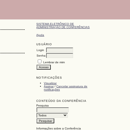
SISTEMA ELETRÔNICO DE
ADMINISTRAÇÃO DE CONFERÊNCIAS
Ajuda
USUÁRIO
Login
Senha
Lembrar de mim
NOTIFICAÇÕES
Visualizar
Assinar
/
Cancelar assinatura de
notificações
CONTEÚDO DA CONFERÊNCIA
Pesquisa
Informações sobre a Conferência