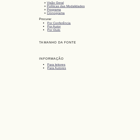
»
Visão Geral
»
Políticas das Modalidades
»
Programa
»
Cronograma
Procurar
Por Conferência
Por Autor
Por título
TAMANHO DA FONTE
INFORMAÇÃO
Para leitores
Para Autores