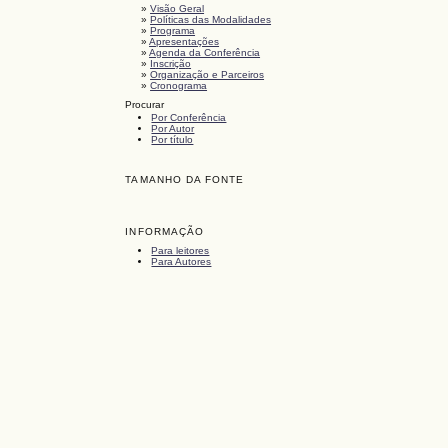
»
Visão Geral
»
Políticas das Modalidades
»
Programa
»
Apresentações
»
Agenda da Conferência
»
Inscrição
»
Organização e Parceiros
»
Cronograma
Procurar
Por Conferência
Por Autor
Por título
TAMANHO DA FONTE
INFORMAÇÃO
Para leitores
Para Autores