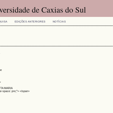
versidade de Caxias do Sul
QUISA
EDIÇÕES ANTERIORES
NOTÍCIAS
s
pe
>
NTA MARIA
te-space: pre;"> </span>