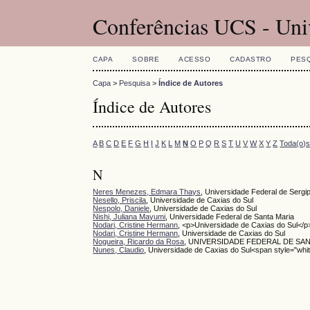
Conferências UCS - Uni
CAPA
SOBRE
ACESSO
CADASTRO
PES
Capa
>
Pesquisa
>
Índice de Autores
Índice de Autores
A
B
C
D
E
F
G
H
I
J
K
L
M
N
O
P
Q
R
S
T
U
V
W
X
Y
Z
Toda(o)
N
Neres Menezes, Edmara Thays
, Universidade Federal de Sergi
Nesello, Priscila
, Universidade de Caxias do Sul
Nespolo, Daniele
, Universidade de Caxias do Sul
Nishi, Juliana Mayumi
, Universidade Federal de Santa Maria
Nodari, Cristine Hermann
, <p>Universidade de Caxias do Sul</p
Nodari, Cristine Hermann
, Universidade de Caxias do Sul
Nogueira, Ricardo da Rosa
, UNIVERSIDADE FEDERAL DE SA
Nunes, Claudio
, Universidade de Caxias do Sul<span style="whi