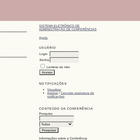
SISTEMA ELETRÔNICO DE
ADMINISTRAÇÃO DE CONFERÊNCIAS
Ajuda
USUÁRIO
Login
Senha
Lembrar de mim
NOTIFICAÇÕES
Visualizar
Assinar
/
Cancelar assinatura de
notificações
CONTEÚDO DA CONFERÊNCIA
Pesquisa
Informações sobre a Conferência