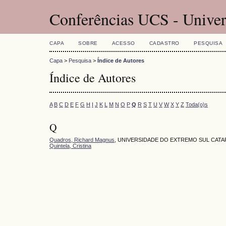
Conferências UCS - Univer
CAPA
SOBRE
ACESSO
CADASTRO
PESQUISA
Capa
>
Pesquisa
>
Índice de Autores
Índice de Autores
A
B
C
D
E
F
G
H
I
J
K
L
M
N
O
P
Q
R
S
T
U
V
W
X
Y
Z
Toda(o)s
Q
Quadros, Richard Magnus
, UNIVERSIDADE DO EXTREMO SUL CATA
Quintela, Cristina