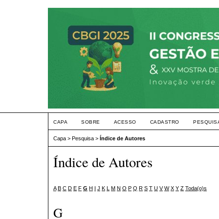
CAPA
SOBRE
ACESSO
CADASTRO
PESQUIS
Capa
>
Pesquisa
>
Índice de Autores
Índice de Autores
A
B
C
D
E
F
G
H
I
J
K
L
M
N
O
P
Q
R
S
T
U
V
W
X
Y
Z
Toda(o)s
G