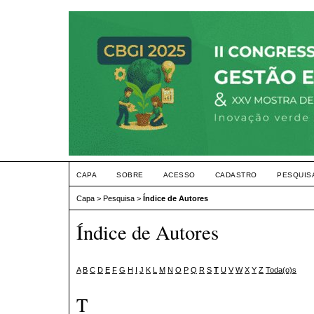
CAPA
SOBRE
ACESSO
CADASTRO
PESQUIS
Capa
>
Pesquisa
>
Índice de Autores
Índice de Autores
A
B
C
D
E
F
G
H
I
J
K
L
M
N
O
P
Q
R
S
T
U
V
W
X
Y
Z
Toda(o)s
T