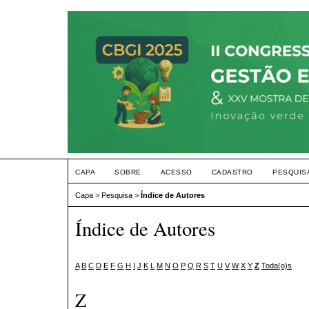
CAPA
SOBRE
ACESSO
CADASTRO
PESQUIS
Capa
>
Pesquisa
>
Índice de Autores
Índice de Autores
A
B
C
D
E
F
G
H
I
J
K
L
M
N
O
P
Q
R
S
T
U
V
W
X
Y
Z
Toda(o)s
Z