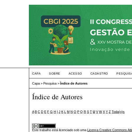
CAPA
SOBRE
ACESSO
CADASTRO
PESQUIS
Capa
>
Pesquisa
>
Índice de Autores
Índice de Autores
A
B
C
D
E
F
G
H
I
J
K
L
M
N
O
P
Q
R
S
T
U
V
W
X
Y
Z
Toda(o)s
Este trabalho está licenciado sob uma
Licença Creative Commons Attr