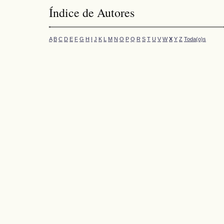
Índice de Autores
A
B
C
D
E
F
G
H
I
J
K
L
M
N
O
P
Q
R
S
T
U
V
W
X
Y
Z
Toda(o)s