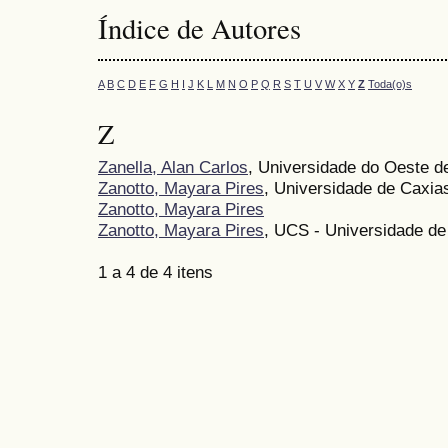
Índice de Autores
A
B
C
D
E
F
G
H
I
J
K
L
M
N
O
P
Q
R
S
T
U
V
W
X
Y
Z
Toda(o)s
Z
Zanella, Alan Carlos
, Universidade do Oeste 
Zanotto, Mayara Pires
, Universidade de Caxia
Zanotto, Mayara Pires
Zanotto, Mayara Pires
, UCS - Universidade de
1 a 4 de 4 itens