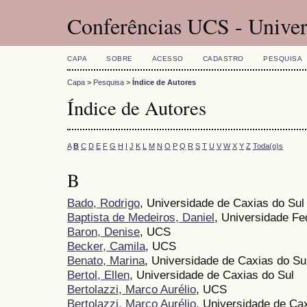
Conferências UCS - Univer
CAPA
SOBRE
ACESSO
CADASTRO
PESQUISA
Capa
>
Pesquisa
>
Índice de Autores
Índice de Autores
A
B
C
D
E
F
G
H
I
J
K
L
M
N
O
P
Q
R
S
T
U
V
W
X
Y
Z
Toda(o)s
B
Bado, Rodrigo
, Universidade de Caxias do Su
Baptista de Medeiros, Daniel
, Universidade Fe
Baron, Denise
, UCS
Becker, Camila
, UCS
Benato, Marina
, Universidade de Caxias do Su
Bertol, Ellen
, Universidade de Caxias do Sul
Bertolazzi, Marco Aurélio
, UCS
Bertolazzi, Marco Aurélio
, Universidade de Cax