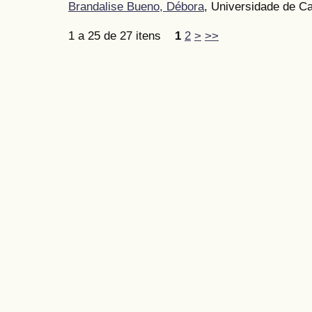
Brandalise Bueno, Débora
, Universidade de Ca
1 a 25 de 27 itens
1
2
>
>>