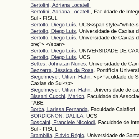
Bertolini, Adriana Locatelli
Bertolini, Adriana Locatelli
, Faculdade de Inte
Sul - FISUL
Bertollo, Diego Luís
, UCS<span style="white-s
Bertollo, Diego Luís
, Universidade de Caxias d
Bertollo, Diego Luís
, Universidade de Caxias 
pre;"> </span>
Bertollo, Diego Luís
, UNIVERSIDADE DE CAXI
Bertollo, Diego Luís
, UCS
Bettes, Johnatan Nunes
, Universidade de Caxi
Bezzerra, Jéssica da Rosa
, Pontifícia Univer
Biegelmeyer, Uiliam Hahn
, <p>Faculdade de 
Caxias do Sul</p>
Biegelmeyer, Uiliam Hahn
, Universidade de cax
Bissani Cucchi, Marlon
, Faculdade da Associa
FABE
Borba, Larissa Fernanda
, Faculdade Calafiori
BORDIGNON, DALILA
, UCS
Boscaini, Franciele Nicolodi
, Faculdade de Int
Sul - FISUL
Brambilla, Flávio Régio
, Universidade de Sant