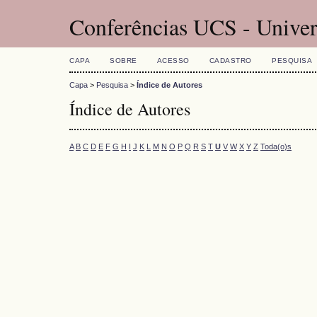
Conferências UCS - Univer
CAPA
SOBRE
ACESSO
CADASTRO
PESQUISA
Capa
>
Pesquisa
>
Índice de Autores
Índice de Autores
A
B
C
D
E
F
G
H
I
J
K
L
M
N
O
P
Q
R
S
T
U
V
W
X
Y
Z
Toda(o)s