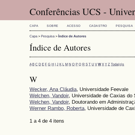
Conferências UCS - Univer
CAPA
SOBRE
ACESSO
CADASTRO
PESQUISA
Capa
>
Pesquisa
>
Índice de Autores
Índice de Autores
A
B
C
D
E
F
G
H
I
J
K
L
M
N
O
P
Q
R
S
T
U
V
W
X
Y
Z
Toda(o)s
W
Wecker, Ana Cláudia
, Universidade Feevale
Welchen, Vandoir
, Universidade de Caxias do 
Welchen, Vandoir
, Doutorando em Administraç
Werner Rambo, Roberta
, Universidade de Cax
1 a 4 de 4 itens