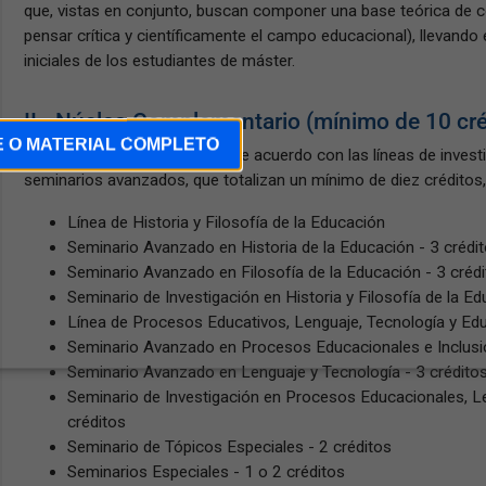
que, vistas en conjunto, buscan componer una base teórica de
pensar crítica y científicamente el campo educacional), llevando
iniciales de los estudiantes de máster.
II - Núcleo Complementario (mínimo de 10 cré
E O MATERIAL COMPLETO
El segundo módulo se divide de acuerdo con las líneas de investi
seminarios avanzados, que totalizan un mínimo de diez créditos, 
Línea de Historia y Filosofía de la Educación
Seminario Avanzado en Historia de la Educación - 3 crédi
Seminario Avanzado en Filosofía de la Educación - 3 créd
Seminario de Investigación en Historia y Filosofía de la Ed
Línea de Procesos Educativos, Lenguaje, Tecnología y Ed
Seminario Avanzado en Procesos Educacionales e Inclusió
Seminario Avanzado en Lenguaje y Tecnología - 3 crédito
Seminario de Investigación en Procesos Educacionales, Le
créditos
Seminario de Tópicos Especiales - 2 créditos
Seminarios Especiales - 1 o 2 créditos